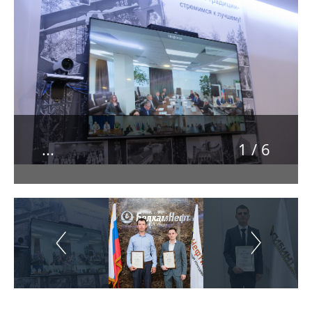
...
1
/
6