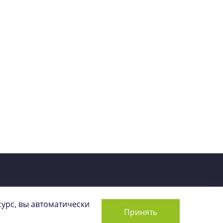
Вакансии
Контакты
урс, вы автоматически
Принять
Сделано в
Air Production