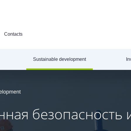
Contacts
Sustainable development
In
velopment
ная безопасность 
ная безопасность 
ная безопасность 