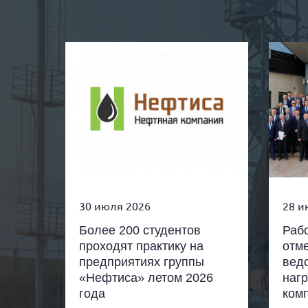
30 июля 2026
28 и
Более 200 студентов
Раб
проходят практику на
отм
предприятиях группы
вед
«Нефтиса» летом 2026
наг
года
ком