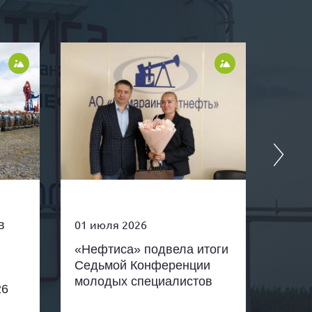
25 ию
01 июля 2026
в
Нефт
«Нефтиса» подвела итоги
комп
Седьмой Конференции
Удму
молодых специалистов
26
юных