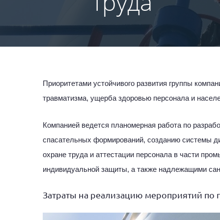
труда
труда
труда
Приоритетами устойчивого развития группы компан
травматизма, ущерба здоровью персонала и населе
Компанией ведется планомерная работа по разраб
спасательных формирований, созданию системы ди
охране труда и аттестации персонала в части про
индивидуальной защиты, а также надлежащими са
Затраты на реализацию мероприятий по 