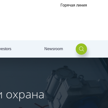
Горячая линия
vestors
Newsroom
и охрана
и охрана
и охрана