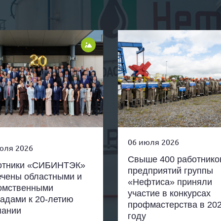
06 июля 2026
юля 2026
Свыше 400 работнико
отники «СИБИНТЭК»
предприятий группы
ечены областными и
«Нефтиса» приняли
омственными
участие в конкурсах
радами к 20-летию
профмастерства в 20
пании
году